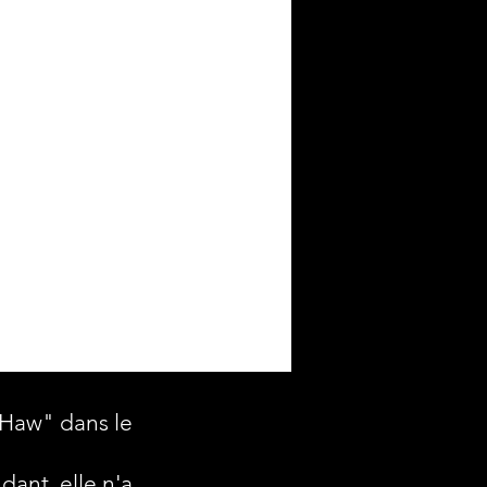
"Haw" dans le
dant, elle n'a