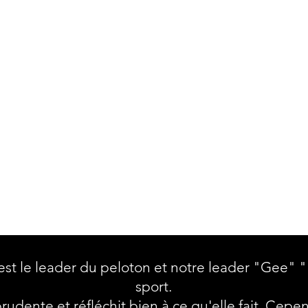
est le leader du peloton et notre leader "Gee" 
sport.
 prudente et réfléchit bien à ce qu'elle fait. Cepen