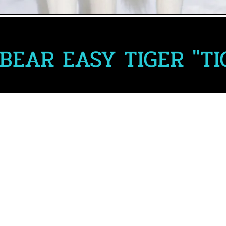
élégante appréciée des designers. Il est
parfait pour les titres et les paragraphes.
BEAR EASY TIGER "TI