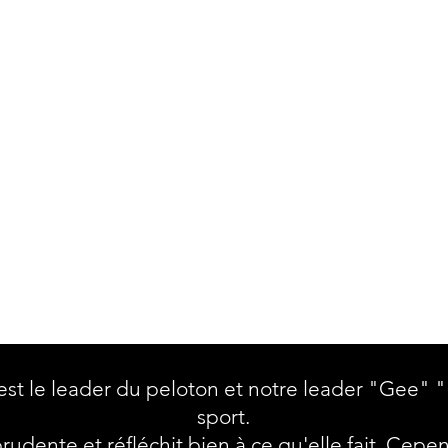
est le leader du peloton et notre leader "Gee" 
sport.
 prudente et réfléchit bien à ce qu'elle fait. Cepen