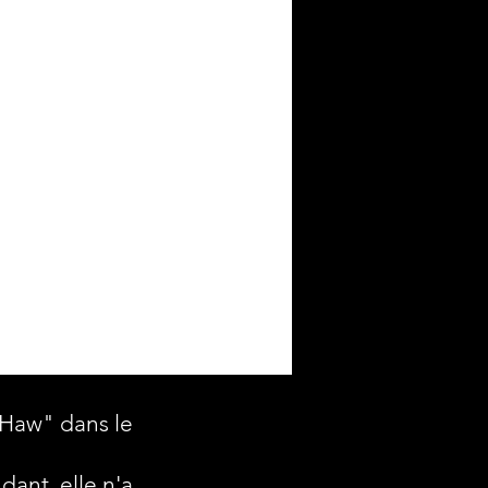
"Haw" dans le
dant, elle n'a