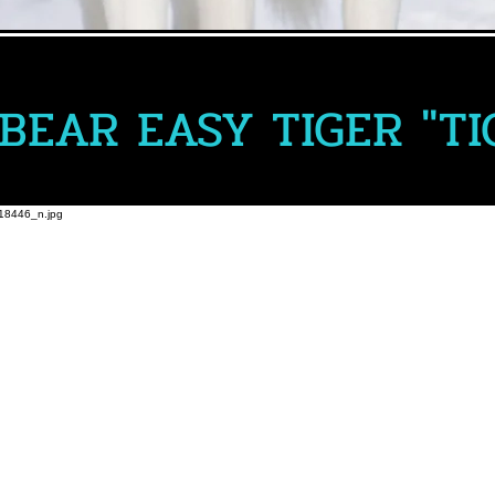
élégante appréciée des designers. Il est
parfait pour les titres et les paragraphes.
BEAR EASY TIGER "TI