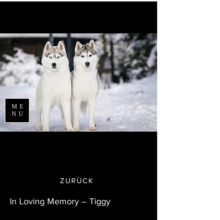
ME
NU
Avenir Light es una fuente limpia y
elegante popular entre los
diseñadores. Es perfecto para títulos y
ZURÜCK
párrafos.
In Loving Memory – Tiggy