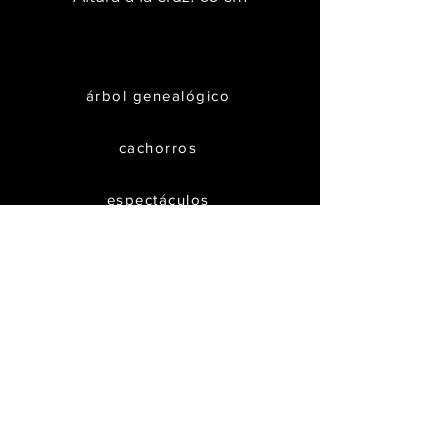
árbol genealógico
cachorros
espectáculos
galería