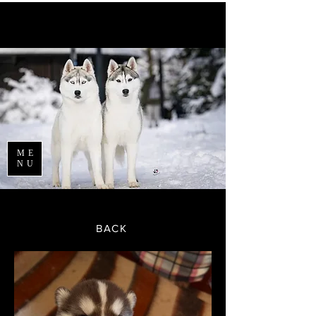
ME
NU
BACK